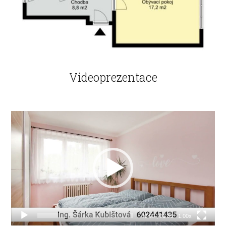
Videoprezentace
Video
přehrávač
00:00
|
01:35
1.00x