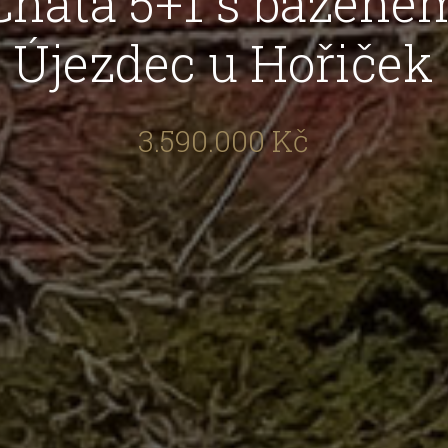
Chata 5+1 s bazéne
Újezdec u Hořiček
3.590.000 Kč